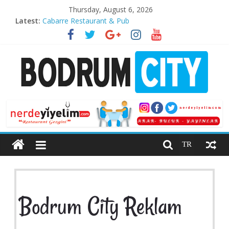
Skip
Thursday, August 6, 2026
to
Latest:
Cabarre Restaurant & Pub
content
Kaya Palazzo Resort & Residences Le Chic Bodrum
”O’nail” Nail & Aesthetic Center
Wine Introduction Video
Köşem Fish Restaurant
Bodrum
City
TR
Bodrum
Life
Guide
Bodrum City Reklam